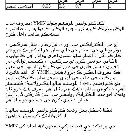
هرٽز
هرٽز
هرٽز
هرٽز
0.05
0.3
0.7
1
1
اصلاحي عنصر
معروف جدت: YMIN ڪنڊڪٽو پوليمر ايلومينيم سولڊ
اليڪٽرولائيٽڪ ڪيپيسٽرز - جديد اليڪٽرانڪ ڊوائيسز ۾ طاقتور ۽
مستحڪم طاقت داخل ڪرڻ
اڄ جي اليڪٽرانڪس جي دور ۾، تيز رفتار ڊجيٽل سرڪٽس ۽
موثر توانائي جي انتظام جي غلبي سان، هر اليڪٽرانڪ جزو جي
ڪارڪردگي ۽ اعتبار سڌو سنئون آخري پيداوار جي ڪاميابي يا
ناڪامي جو تعين ڪري ٿو. سرڪٽس ۾، ڪيپيسٽر توانائي جي
ذخيرن ۽ شور فلٽرن جي طور تي ڪم ڪن ٿا، انهن جي معيار
کي اهم بڻائين ٿا. YMIN، هڪ معروف اليڪٽرانڪ جزو ٺاهيندڙ،
مارڪيٽ جي طلب جي گهري سمجھ سان، ڪنڊڪٽو پوليمر
ايلومينيم سالڊ اليڪٽرولائيٽڪ ڪيپيسيٽر (SMD قسم) لانچ ڪيو
آهي، جيڪو هن ميدان ۾ هڪ اهم مثال آهي. صرف هڪ جزو کان
وڌيڪ، اهو جديد اليڪٽرانڪ ڊوائيسز جي اعليٰ ڪارڪردگي، اعليٰ
اعتبار، ۽ ننڍي ڪرڻ جي جستجو جو بنياد آهي.
I. ٽيڪنالاجيڪل پيش رفت: ڪنڊڪٽو پوليمر ايلومينيم سالڊ
اليڪٽرولائيٽڪ ڪيپيسيٽر ڇا آهي؟
YMIN جي پراڊڪٽ جي فضيلت کي سمجهڻ لاءِ، اسان کي