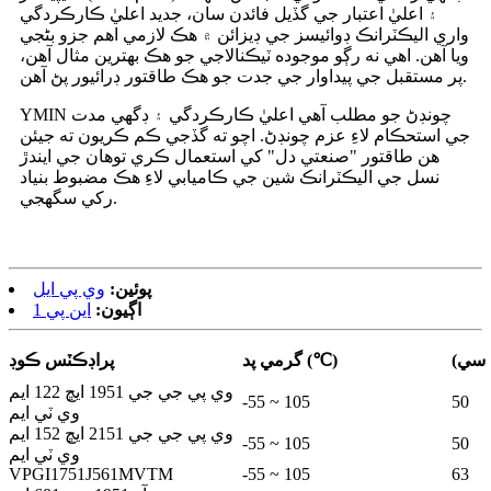
۽ اعليٰ اعتبار جي گڏيل فائدن سان، جديد اعليٰ ڪارڪردگي
واري اليڪٽرانڪ ڊوائيسز جي ڊيزائن ۾ هڪ لازمي اهم جزو بڻجي
ويا آهن. اهي نه رڳو موجوده ٽيڪنالاجي جو هڪ بهترين مثال آهن،
پر مستقبل جي پيداوار جي جدت جو هڪ طاقتور ڊرائيور پڻ آهن.
YMIN چونڊڻ جو مطلب آهي اعليٰ ڪارڪردگي ۽ ڊگهي مدت
جي استحڪام لاءِ عزم چونڊڻ. اچو ته گڏجي ڪم ڪريون ته جيئن
هن طاقتور "صنعتي دل" کي استعمال ڪري توهان جي ايندڙ
نسل جي اليڪٽرانڪ شين جي ڪاميابي لاءِ هڪ مضبوط بنياد
رکي سگهجي.
پوئين:
وي پي ايل
اڳيون:
اين پي 1
ي سي)
گرمي پد (℃)
پراڊڪٽس ڪوڊ
وي پي جي جي 1951 ايڇ 122 ايم
-55 ~ 105
50
وي ٽي ايم
وي پي جي جي 2151 ايڇ 152 ايم
-55 ~ 105
50
وي ٽي ايم
VPGI1751J561MVTM
-55 ~ 105
63