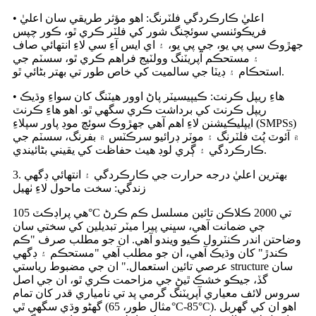
• اعليٰ ڪارڪردگي فلٽرنگ: اهو مؤثر طريقي سان اعليٰ
فريڪوئنسي سوئچنگ شور کي فلٽر ڪري ٿو، ڪور چپس
جهڙوڪ سي پي يو، جي پي يو، ۽ اي ايس آءِ سي لاءِ انتهائي صاف
۽ مستحڪم آپريٽنگ وولٽيج فراهم ڪري ٿو، سسٽم جي
استحڪام ۽ ڊيٽا جي سالميت کي خاص طور تي بهتر بڻائي ٿو.
• هاءِ ريپل ڪرنٽ: ڪيپيسيٽر پاڻ اوور هيٽنگ کان سواءِ وڌيڪ
ريپل ڪرنٽ کي برداشت ڪري سگهي ٿو. اهو هاءِ ڪرنٽ
ايپليڪيشنن لاءِ اهم آهي جهڙوڪ سوئچ موڊ پاور سپلاءِ (SMPSs)
۾ آئوٽ پُٽ فلٽرنگ ۽ موٽر ڊرائيو سرڪٽس ۾ بفرنگ، سسٽم جي
ڪارڪردگي ۽ ڳري لوڊ هيٺ حفاظت کي يقيني بڻائيندي.
3. بهترين اعليٰ درجه حرارت جي ڪارڪردگي ۽ انتهائي ڊگهي
زندگي: سخت ماحول لاءِ ٺهيل
هي پراڊڪٽ 105°C تي 2000 ڪلاڪن تائين مسلسل ڪم ڪرڻ
جي ضمانت آهي، سڀني پيرا ميٽر تبديلين کي سختي سان
وضاحتن اندر ڪنٽرول ڪيو ويندو آهي. ان جو مطلب صرف "ڪم
ڪندڙ" کان وڌيڪ آهي، ان جو مطلب آهي "مستحڪم ۽ ڊگهي
عرصي تائين استعمال." ان جي مضبوط رياستي structure سان
گڏ، جيڪو خشڪ ٿيڻ جي مزاحمت ڪري ٿو، ان جي اصل
سروس لائف معياري آپريٽنگ گرمي پد تي نامياري قدر کان تمام
گهڻو وڌي سگهي ٿي (مثال طور، 65°C-85°C). اهو ان کي گهربل