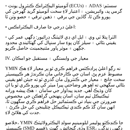
◦ آٽوميٽو اليڪٽرانڪ ڪنٽرول يونٽ (ECUs) ۽ ADAS سسٽم:
گرمي پد، وائبريشن، ۽ اعتبار لاءِ سخت آٽوميٽو گريڊ گهرجن کي
پورو ڪن ٿا، گاڏين جي برقي ۽ ذهين ترقي ۾ حصو وٺن ٿا.
• اعليٰ درجي جا صارف اليڪٽرانڪس:
◦ الٽرا پتلا ٽي وي ۽ ايل اي ڊي لائيٽنگ ڊرائيور: ڊگهي عمر کي
يقيني بڻائي ۽ سيلز کان پوءِ سار سنڀال کي گهٽائيندي محدود
جڳهن ۾ موثر پاور مئنيجمينٽ حاصل ڪريو.
IV. معيار جي وابستگي ۽ مستقبل جو امڪان
YMIN نه رڳو اعليٰ پراڊڪٽس فراهم ڪري ٿو پر معيار لاءِ هڪ
مضبوط عزم پڻ. اسان جي ڪارخاني مان نڪرندڙ هر ڪيپيسيٽر
سخت جانچ ۽ معيار جي ڪنٽرول مان گذري ٿو ته جيئن اهو يقيني
بڻائي سگهجي ته اهو هر وضاحتي پيرا ميٽر کي پورو ڪري ٿو يا ان
کان وڌيڪ آهي. جديد پيداوار جي سامان ۽ هڪ پيشه ورانه
ٽيڪنيڪل ٽيم سان، اسان پنهنجي گراهڪن جي مخصوص
ضرورتن جي بنياد تي ڪسٽمائيز حل فراهم ڪري سگهون ٿا،
انهن سان گڏ ڪم ڪندي ٽيڪنيڪل چئلينجن کي حل ڪرڻ ۽
جدت کي هلائڻ لاءِ.
خلاصو، YMIN جا ڪنڊڪٽو پوليمر ايلومينيم سولڊ اليڪٽرولائيٽڪ
ڪيپيسٽر (SMD قسم)، وڏي گنجائش، گهٽ ESR، ڊگهي زندگي،