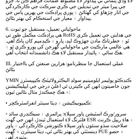
لاءِ وڏي پئماني تي پيداوار لاءِ مضبوط ضمانت فراهم ڪن ٿا، جزو
جي پيرا ميٽر جي تبديلين جي ڪري سرڪٽ جي ڪارڪردگي
جي اتار چڙهاؤ کي گهٽائڻ ۽ پوري پراڊڪٽ جي پهرين پاس جي
پيداوار ۽ معيار جي استحڪام کي بهتر بڻائڻ.
6. ماحولياتي تعميل، مستقبل جو ثبوت
هي پراڊڪٽ مڪمل طور تي RoHS جي هدايتن جي تعميل ڪري
ٿو ۽ خطرناڪ مادن جهڙوڪ ليڊ، پارو ۽ ڪيڊميم کان پاڪ آهي.
هي عالمي مارڪيٽ جي ماحولياتي گهرجن کي پورو ڪري ٿو ۽
هڪ سائي ۽ پائيدار مستقبل لاءِ هڪ دانشمندانه انتخاب آهي.
III. عملي استعمال جا منظرنامو: هزارين صنعتن کي بااختيار
بڻائڻ
YMIN ڪنڊڪٽو پوليمر ايلومينيم سولڊ اليڪٽرولائيٽڪ ڪيپيسٽرز
جون خاصيتون انهن کي ڪيترن ئي اعليٰ درجي جي ايپليڪيشنن
۾ هڪ چمڪندڙ مثال بڻائين ٿيون:
• ڪميونيڪيشن ۽ ڊيٽا سينٽر انفراسٽرڪچر:
◦ سرور/ورڪ اسٽيشن پاور سپلاءِ: پرائمري ۽ سيڪنڊري سائڊ
فلٽرنگ لاءِ استعمال ٿيندڙ، انهن جي گهٽ ESR ۽ هاءِ ريپل ڪرنٽ
صلاحيت سڌو سنئون پاور سپلاءِ ڪنورشن ڪارڪردگي ۽ پاور
ڊينسٽٽي کي بهتر بڻائي ٿي، ڊيٽا سينٽرن ۾ گهٽ PUE ۾ حصو
وٺندي آهي.