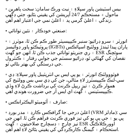
◦ بيس اسٽيشن پاور سپلاءِ ۽ نيٽ ورڪ سامان: سخت ٻاهرين
ماحول ۾ مستحڪم 24/7 آپريشن کي يقيني بڻايو، جتي ڊگهي
زندگي ۽ اعليٰ گرمي پد ۽ اعليٰ نمي جي اعتبار اهم آهن.
• صنعتي خودڪار ۽ نئين توانائي:
◦ انورٽر ۽ سرو ڊرائيو: سنبر ڪيپيسيٽر طور ڪم ڪن ٿا، موٽرز ۽
پروٽيڪٽو پاور ڊوائيسز (IGBTs) پاران پيدا ٿيندڙ وولٽيج اسپائڪس
۽ ري جنريٽو توانائي جذب ڪن ٿا. انهن جو گهٽ ESR سوئچنگ
نقصان کي گھٽائي ٿو، ڊرائيو سسٽم جي جوابي رفتار ۽ ڪنٽرول
جي درستگي کي بهتر بڻائي ٿو.
◦ فوٽووولٽڪ انورٽر ۽ يو پي ايس بي انٽرپٽيبل پاور سپلاءِ: ڊي
سي-لنڪ ڪيپيسٽرز لاءِ مثالي، جن کي ڊي سي بس وولٽيج کي
هموار ڪرڻ ۽ تيز ريپل ڪرنٽ کي برداشت ڪرڻ لاءِ وڏي
ڪيپيسٽينس ۽ گهٽ اي ايس آر جي ضرورت هوندي آهي.
• صارف ۽ آٽوميٽو اليڪٽرانڪس:
◦ اعليٰ درجي جا گرافڪس ڪارڊ ۽ مدر بورڊ (VRM ماڊلز): سي
پي يو ۽ جي پي يو کي تيز فوري ڪرنٽ فراهم ڪن ٿا. انهن جي
تيز چارج ۽ ڊسچارج صلاحيتون ۽ گهٽ ESR اوورڪلاڪنگ
استحڪام ۽ گيمنگ ڪارڪردگي کي يقيني بڻائڻ لاءِ اهم آهن.