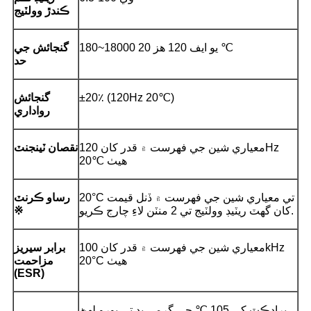
ڪندڙ وولٽيج
180~18000 يو ايف 120 هز 20 ℃
گنجائش جي
حد
±20٪ (120Hz 20℃)
گنجائش
رواداري
معياري شين جي فهرست ۾ قدر کان 120Hz
نقصان ٽينجنٽ
20℃ هيٺ
20°C تي معياري شين جي فهرست ۾ ڏنل قيمت
رساو ڪرنٽ
کان گهٽ ريٽيڊ وولٽيج تي 2 منٽن لاءِ چارج ڪريو.
※
معياري شين جي فهرست ۾ قدر کان 100kHz
برابر سيريز
20°C هيٺ
مزاحمت
(ESR)
پراڊڪٽ کي 105 ℃ جي گرمي پد تي پورو لهڻ