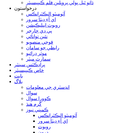
ڌاتو ٿيل پولي پروپلين فلم ڪيپيسيٽر
درخواستون
آٽوميٽو اليڪٽرانڪس
اي آءِ ڊيٽا سرور
روبوٽ ايپليڪيشن
پي ڊي چارجر
نئين توانائي
فوجي منصوبو
رابطي جو سامان
موٽر ڊرائيو
سمارٽ ميٽر
پراڊڪٽس سينٽر
خاص ڪيپيسيٽر
بابت
بلاگ
انڊسٽري جي معلومات
سوال
ڪوورا سوال
گرم هنڌ
ڪمپني نيوز
آٽوميٽو اليڪٽرانڪس
اي آءِ ڊيٽا سرور
روبوٽ
ڊرون