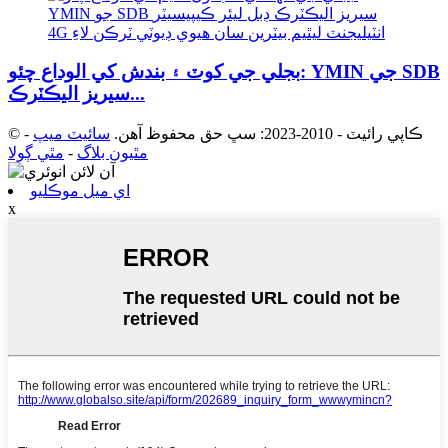
بجلي جي کوٽ ۽ بندش کي الوداع چئو: YMIN جي SDB
سيريز اليڪٽرڪ...
© ڪاپي رائيٽ - 2010-2023: سڀ حق محفوظ آهن.
سائيٽ ميپ
-
مٿيون بلاگ
-
مٿي ڳولا
اي ميل موڪليو
x