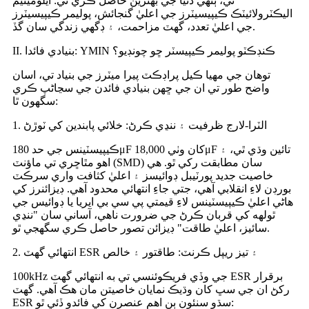
ٿي، ٻنهي دنيا جي بهترين حاصل ڪري ٿي: ايلومينيم
اليڪٽرولائيٽڪ ڪيپيسيٽرز جي اعليٰ گنجائش، پوليمر ڪيپيسيٽرز
جي اعليٰ تعدد، گهٽ مزاحمت، ۽ ڊگهي زندگي سان گڏ.
II. بنيادي فائدا: YMIN ڪنڊڪٽو پوليمر ڪيپيسٽر ڇو چونڊيو؟
توهان جي مهيا ڪيل پراڊڪٽ پيرا ميٽرز جي بنياد تي، اسان
واضح طور تي ان جي ڇهن بنيادي فائدن جي سڃاڻپ ڪري
سگهون ٿا:
1. الٽرا-لارج ظرفيت ۽ ننڍي ڪرڻ: خلائي پابندين کي ٽوڙڻ
ڪيپيسٽينس جي حد 180μF کان وٺي 18,000μF تائين وڌي ٿي، ۽
اهو مٿاڇري تي ماؤنٽ (SMD) سان مطابقت رکي ٿو. هي
خاصيت جديد پورٽيبل ڊوائيسز ۽ اعليٰ کثافت واري سرڪٽ
بورڊن لاءِ انقلابي آهي، جتي جاءِ انتهائي محدود آهي. ڊيزائنرز کي
هاڻي اعليٰ ڪيپيسٽينس لاءِ قيمتي پي سي بي ايريا يا ڊوائيس جي
ٿولهه کي قربان ڪرڻ جي ضرورت ناهي، آساني سان "ننڍي
سائيز، اعليٰ طاقت" ڊيزائن تصور حاصل ڪري سگهجي ٿو.
2. انتهائي گهٽ ESR ۽ تيز ريپل ڪرنٽ: طاقتور ۽ خالص
100kHz جي وڏي فريڪوئنسي تي به انتهائي گهٽ ESR برقرار
رکڻ ان جي سڀ کان وڌيڪ نمايان خاصيتن مان هڪ آهي. گهٽ
ESR سڌو سنئون ٻن اهم عنصرن کي فائدو ڏئي ٿو: