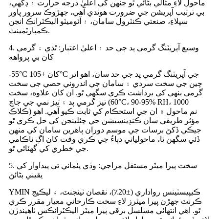
ماحول لاءِ مثالي بڻائي ٿو جنهن کي اعليٰ درجه حرارت ۽ ڊگهي،
بي ترتيب آپريشن جي ضرورت هوندي آهي، جهڙوڪ سرور پاور
سپلاءِ، صنعتي ڪنٽرول سامان، ۽ آٽوميٽو اليڪٽرانڪ انجن
ڪمپارٽمينٽ.
4. وسيع آپريٽنگ گرمي پد جي حد ۽ اعليٰ اعتبار: ٿڌي ۽ گرمي
کان بي پرواهه
-55°C کان +105°C جي آپريٽنگ گرمي پد جي حد سان، اهو اتر
چين جي سخت سردي ۽ سامان جي اندروني حصي جي سخت
گرمي ٻنهي کي برداشت ڪري سگهي ٿو. ان کان علاوه، سخت
تيز گرمي پد ۽ تيز نمي جي جاچ (60°C، 90-95% RH، 1000
ڪلاڪ) نم ماحول ۾ ان جي استحڪام کي ثابت ڪيو آهي. اهو
مؤثر طريقي سان ڪنڊينسيشن جي چئلينجن کي حل ڪري ٿو
جيڪي ڏکڻ برسات جي موسم دوران ٻاهرين سامان کي منهن
ڏئي سگهن ٿا، ماحولياتي دٻاءُ جي ڪري وقت کان اڳ ناڪامي
جي خطري کي گهٽائي ٿو.
5. سخت پيرا ميٽر مستقل مزاجي: وڏي پئماني تي پيداوار کي
يقيني بڻائڻ
YMIN ڪيپيسٽينس رواداري (±20٪)، نقصان ٽينجنٽ، ۽ ليڪيج
ڪرنٽ جهڙن پيرا ميٽرز لاءِ سخت ڪارخاني معيار مقرر ڪري
ٿو. اهي انتهائي مسلسل برقي پيرا ميٽر اليڪٽرانڪس ٺاهيندڙن