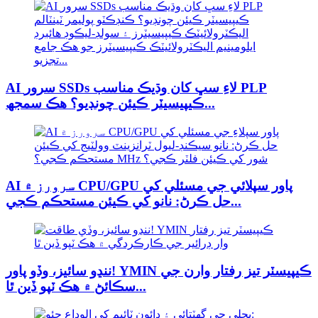
AI سرور SSDs لاءِ سڀ کان وڌيڪ مناسب PLP
ڪيپيسيٽر ڪيئن چونڊيو؟ هڪ سمجھ...
AI سرورز ۾ CPU/GPU پاور سپلائي جي مسئلي کي
حل ڪرڻ: نانو کي ڪيئن مستحڪم ڪجي...
ننڍو سائيز، وڏو پاور! YMIN ڪيپيسٽر تيز رفتار وارن جي
سڪائڻ ۾ هڪ ٽپو ڏين ٿا...