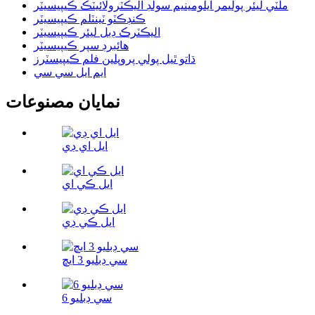
ملٽي ليئر پوليمر ايلومينيم سولڊ اليڪٽرولائيٽڪ ڪيپيسيٽر
ڪنڊڪٽو ٽينٽلم ڪيپيسيٽر
اليڪٽرڪ ڊبل ليئر ڪيپيسيٽر
هائبرڊ سپر ڪيپيسيٽر
ڌاتو ٿيل پولي پروپلين فلم ڪيپيسٽرز
ايم ايل سي سي
نمايان مصنوعات
ايل اي ڊي
ايل ڪي اي
ايل ڪي ڊي
سي ڊبليو 3 ايڇ
سي ڊبليو 6