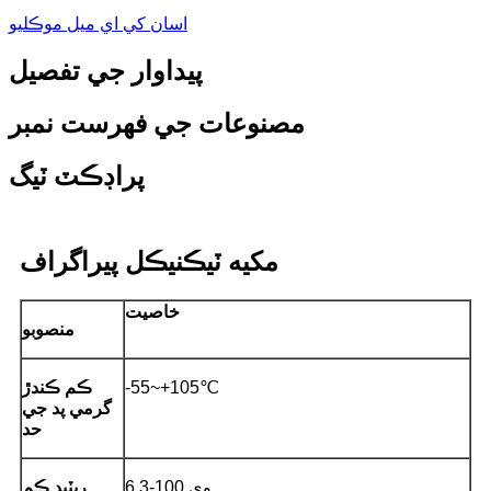
اسان کي اي ميل موڪليو
پيداوار جي تفصيل
مصنوعات جي فهرست نمبر
پراڊڪٽ ٽيگ
مکيه ٽيڪنيڪل پيراگراف
خاصيت
منصوبو
-55~+105℃
ڪم ڪندڙ
گرمي پد جي
حد
6.3-100 وي
ريٽيڊ ڪم