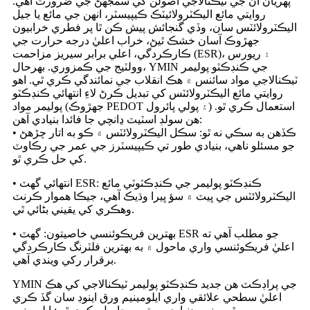
پهريان ان جي ٽيڪنالاجي اصولن کي سمجهڻ جي ضرورت آهي.
روايتي مائع اليڪٽرولائيٽڪ ڪيپيسٽر، انهن جي مائع يا جيل
اليڪٽرولائٽس سان، وڏي گنجائش پيش ڪن ٿا پر فطري خرابيون
جهڙوڪ آسان خشڪ ٿيڻ، خراب اعليٰ درجه حرارت جي
ڪارڪردگي، اعلي برابر سيريز مزاحمت (ESR)، ۽ ريورس
وولٽيج جي ڪمزوري. بهرحال، YMIN جي ڪنڊڪٽو پوليمر
ٽيڪنالاجي مواد سائنس ۾ هڪ انقلاب جي نمائندگي ڪري ٿي. اهو
روايتي مائع اليڪٽرولائٽس کي تبديل ڪرڻ لاءِ انتهائي ڪنڊڪٽو
پوليمر مواد (جهڙوڪ PEDOT ۽ پولي پائرول) استعمال ڪري ٿو.
هن سولڊ اسٽيٽ ڍانچي جا فائدا بنيادي آهن:
• ڪڏهن به سڪي نه ٿو: سڪل اليڪٽرولائٽس ۾ ڪو به اتار چڙهڻ
جو مسئلو ناهي، بنيادي طور تي ڪيپيسٽرز جي عمر جي رڪاوٽ
کي حل ڪري ٿو.
• انتهائي گهٽ ESR: ڪنڊڪٽو پوليمر جي ڪنڊڪٽوٽي مائع
اليڪٽرولائٽس جي ڀيٽ ۾ سؤ ڀيرا وڌيڪ آهي، جيڪا هموار ڪرنٽ
وهڪري کي يقيني بڻائي ٿي.
• بهترين فريڪوئنسي خاصيتون: گهٽ ESR جو مطلب آهي ته
اعليٰ فريڪوئنسي واري ماحول ۾ به بهترين فلٽرنگ ڪارڪردگي
برقرار رکي ويندي آهي.
YMIN جي پراڊڪٽ هن جديد ڪنڊڪٽو پوليمر ٽيڪنالاجي کي هڪ
اعليٰ سطحي علائقي واري ايلومينيم ورق اينوڊ سان گڏ ڪري