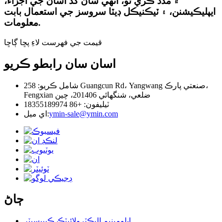
۾ مدد ڪري ٿو، انهي سان گڏ اسان جي اجزاء،
ايپليڪيشنن، ۽ ٽيڪنيڪل ڊيٽا سروسز جي استعمال بابت
معلومات.
قيمت جي فهرست لاءِ پڇا ڳاڇا
اسان سان رابطو ڪريو
شامل ڪريو: 258 Guangcun Rd، Yangwang صنعتي پارڪ،
Fengxian ضلعي، شنگھائي 201406، چين
ٽيليفون: +86 18355189974
ymin-sale@ymin.com
اي ميل:
ڄاڻ
ايلومينيم اليڪٽرولائيٽڪ ڪيپيسيٽر