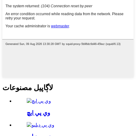
لاڳاپيل مصنوعات
وي پي ايڇ