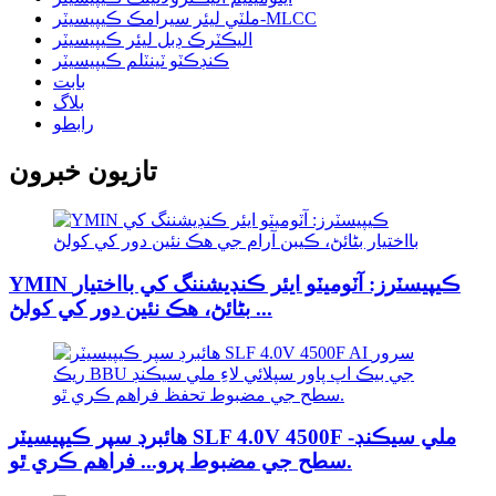
ملٽي ليئر سيرامڪ ڪيپيسيٽر-MLCC
اليڪٽرڪ ڊبل ليئر ڪيپيسيٽر
ڪنڊڪٽو ٽينٽلم ڪيپيسيٽر
بابت
بلاگ
رابطو
تازيون خبرون
YMIN ڪيپيسٽرز: آٽوميٽو ايئر ڪنڊيشننگ کي بااختيار
بڻائڻ، هڪ نئين دور کي کولڻ ...
هائبرڊ سپر ڪيپيسيٽر SLF 4.0V 4500F ملي سيڪنڊ-
سطح جي مضبوط پرو... فراهم ڪري ٿو.