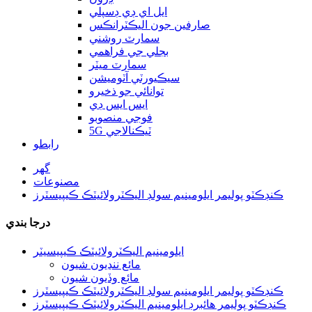
ايل اي ڊي ڊسپلي
صارفين جون اليڪٽرانڪس
سمارٽ روشني
بجلي جي فراهمي
سمارٽ ميٽر
سيڪيورٽي آٽوميشن
توانائي جو ذخيرو
ايس ايس ڊي
فوجي منصوبو
5G ٽيڪنالاجي
رابطو
گھر
مصنوعات
ڪنڊڪٽو پوليمر ايلومينيم سولڊ اليڪٽرولائيٽڪ ڪيپيسٽرز
درجا بندي
ايلومينيم اليڪٽرولائيٽڪ ڪيپيسيٽر
مائع ننڍيون شيون
مائع وڏيون شيون
ڪنڊڪٽو پوليمر ايلومينيم سولڊ اليڪٽرولائيٽڪ ڪيپيسٽرز
ڪنڊڪٽو پوليمر هائبرڊ ايلومينيم اليڪٽرولائيٽڪ ڪيپيسٽرز