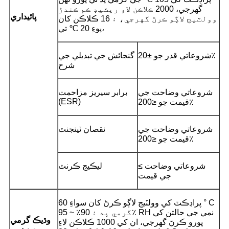
گهرجي، 2000 ڪلاڪن لاءِ ريٽيڊ ڪم ڪندڙ
پائيداري
وولٽيج لاڳو ڪرڻ گهرجي، ۽ 16 ڪلاڪن کان
پوءِ 20 ℃ تي،
شروعاتي قدر جو ±20٪
گنجائش جي تبديلي جي
شرح
شروعاتي وضاحت جي
برابر سيريز مزاحمت
(ESR)
قيمت جو ≤200٪
شروعاتي وضاحت جي
نقصان ٽينجنٽ
قيمت جو ≤200٪
≤ شروعاتي وضاحت
ليڪيج ڪرنٽ
جي قيمت
پراڊڪٽ کي وولٽيج لاڳو ڪرڻ کان سواءِ 60 ° C
گرمي پد ۽ 90٪ ~ 95٪ RH نمي جي حالتن کي
وڌيڪ گرمي
پورو ڪرڻ گهرجي، ان کي 1000 ڪلاڪن لاءِ