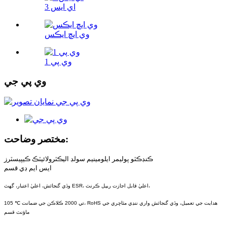
اي ايس 3
وي ايڇ ايڪس
وي پي 1
وي پي جي
مختصر وضاحت:
ڪنڊڪٽو پوليمر ايلومينيم سولڊ اليڪٽرولائيٽڪ ڪيپيسٽرز
ايس ايم ڊي قسم
وڏي گنجائش، اعليٰ اعتبار، گھٽ ESR، اعليٰ قابل اجازت ريپل ڪرنٽ،
105 ℃ تي 2000 ڪلاڪن جي ضمانت، RoHS هدايت جي تعميل، وڏي گنجائش واري ننڍي مٿاڇري جي
ماؤنٽ قسم