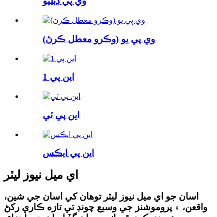
وي پي ڊبليو
وي پي يو (وڪرو معطل ڪرڻ)
اين پي 1
اين پي ٽي
اين پي ايڪس
اي ميل نيوز ليٽر
اسان جو اي ميل نيوز ليٽر توهان کي اسان جي شين،
واقعن، ۽ پروموشنز جي وسيع چونڊ تي تازه ڪاري رکڻ