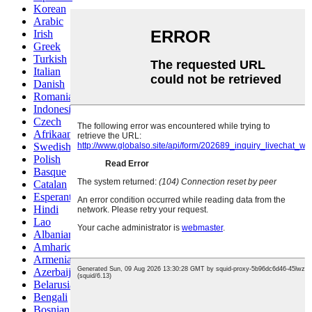
Korean
Arabic
Irish
Greek
Turkish
Italian
Danish
Romanian
Indonesian
Czech
Afrikaans
Swedish
Polish
Basque
Catalan
Esperanto
Hindi
Lao
Albanian
Amharic
Armenian
Azerbaijani
Belarusian
Bengali
Bosnian