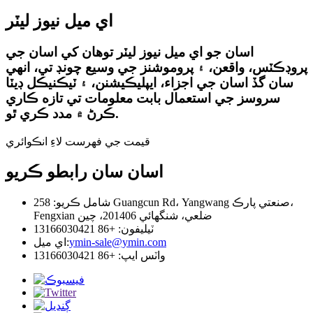
اي ميل نيوز ليٽر
اسان جو اي ميل نيوز ليٽر توهان کي اسان جي
پروڊڪٽس، واقعن، ۽ پروموشنز جي وسيع چونڊ تي، انهي
سان گڏ اسان جي اجزاء، ايپليڪيشنن، ۽ ٽيڪنيڪل ڊيٽا
سروسز جي استعمال بابت معلومات تي تازه ڪاري
ڪرڻ ۾ مدد ڪري ٿو.
قيمت جي فهرست لاءِ انڪوائري
اسان سان رابطو ڪريو
شامل ڪريو: 258 Guangcun Rd، Yangwang صنعتي پارڪ،
Fengxian ضلعي، شنگھائي 201406، چين
ٽيليفون: +86 13166030421
ymin-sale@ymin.com
اي ميل:
واٽس ايپ: +86 13166030421