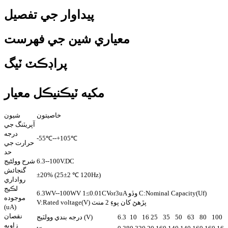
پيداوار جي تفصيل
معياري شين جي فهرست
پراڊڪٽ ٽيگ
مکيه ٽيڪنيڪل معيار
خاصيتون
شيون
آپريٽنگ جي
درجه
-55℃--+105℃
حرارت جي
حد
6.3--100V.DC
شرح وولٹیج
گنجائش
±20% (25±2 ℃ 120Hz)
رواداري
لڪيج
6.3WV--100WV 1≤0.01CVor3uA وڏو C:Nominal Capacity(Uf)
موجوده
V:Rated voltage(V) پڙهڻ کان پوءِ 2 منٽ
(uA)
نقصان
100
80
63
50
35
25
16
10
6.3
درجه بندي وولٽيج (V)
زاويه