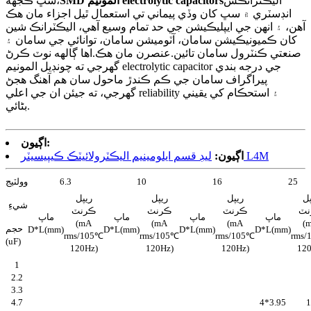
اليڪٽرانڪس
SMD المونيم electrolytic capacitors
سڀ ڪجهه،
انڊسٽري ۾ سڀ کان وڏي پيماني تي استعمال ٿيل اجزاء مان هڪ
آهن، ۽ انهن جي ايپليڪيشن جي حد تمام وسيع آهي، اليڪٽرانڪ شين
کان ڪميونيڪيشن سامان، آٽوميشن سامان، توانائي جي سامان ۽
صنعتي ڪنٽرول سامان تائين.عنصرن مان هڪ.اها ڳالهه نوٽ ڪرڻ
گهرجي ته چونڊيل المونيم electrolytic capacitor جي درجه بندي
پيراگراف سامان جي ڪم ڪندڙ ماحول سان هم آهنگ هجڻ
گهرجي، ته جيئن ان جي اعلي reliability ۽ استحڪام کي يقيني
بڻائي.
اڳيون:
ليڊ قسم ايلومينيم اليڪٽرولائيٽڪ ڪيپيسيٽر L4M
اڳيون:
25
16
10
6.3
وولٽيج
پل
ريپل
ريپل
ريپل
شيءِ
نٽ
ڪرنٽ
ڪرنٽ
ڪرنٽ
ماپ
ماپ
ماپ
ماپ
(mA
(mA
(mA
(
حجم
D*L(mm)
D*L(mm)
D*L(mm)
D*L(mm)
rms/105℃
rms/105℃
rms/105℃
rms/
(uF
)
120Hz)
120Hz)
120Hz)
120
1
2.2
3.3
4.7
4*3.95
1