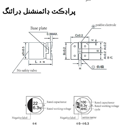
پراڊڪٽ ڊائمنشنل ڊرائنگ