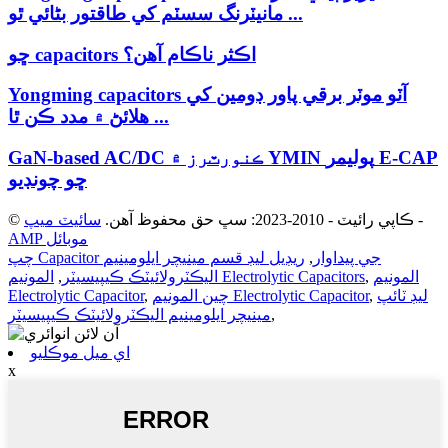
مانيٽرنگ سسٽم کي طاقتور بڻائي ٿو ...
ڇو capacitors اڪثر ناڪام آهن؟
Yongming capacitors آٽو موٽر برقي پاور ڊومين کي
هلائڻ ۾ مدد ڪن ٿا ...
GaN-based AC/DC ڪنورٽرز ۾ YMIN پوليمر E-CAP
ڇو چونڊيو
-
© ڪاپي رائيٽ - 2010-2023: سڀ حق محفوظ آهن.
سائيٽ ميپ
AMP موبائل
چپ Capacitor جي پيداوار
,
ريڊيل ليڊ قسم مينيچر ايلومينيم
المونيم
,
المونيم Electrolytic Capacitors
اليڪٽرولائيٽڪ ڪيپيسيٽر
,
ليڊ ٽائپ
,
چين المونيم Electrolytic Capacitor
,
Electrolytic Capacitor
,
مينيچر ايلومينيم اليڪٽرولائيٽڪ ڪيپيسيٽر
اي ميل موڪليو
x