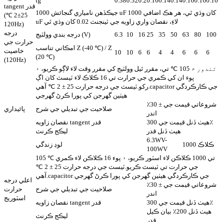
tg
0.38
0.32
0.2
0.16
0.14
0.14
0.16
0.16
0.16
tangent قدر
جيڪڏهن نامياري گنجائش 1000 uF کان وڌي ٿي، هر هڪ اضافي 1000
(25±2 ℃
uF لاءِ، نقصان واري زاويه جي ٽينجنٽ 0.02 کان وڌي ٿي
120Hz)
درجه
100
80
63
50
35
25
16
10
6.3
درجه بندي وولٽيج (V)
حرارت جي
امڪاني تناسب Z (-40 ℃) / Z
خاصيت
10
10
6
6
4
4
6
6
6
(20 ℃)
(120Hz)
تندور ۾ 105 ℃ تي، مقرر ٿيل وولٽيج کي مقرر وقت لاء لاڳو ڪريو، ۽
پوء ان کي ڪمري جي حرارت تي 16 ڪلاڪ لاء ٽيسٽ کان اڳ
رکو.ٽيسٽ جي درجه حرارت 25 ± 2 ℃ آهي.capacitor جي ڪارڪردگي
هيٺين گهرجن کي پورا ڪرڻ گهرجي
شروعاتي قيمت جي ± 30٪
صلاحيت جي تبديلي جي شرح
پائيداري
اندر
هيٺ ڏنل قيمت جي 300٪
نقصان زاويه tangent قدر
هيٺ ڏنل قدر
ليڪج ڪرنٽ
6.3WV-
1000 ڪلاڪ
لوڊ زندگي
100WV
105 ℃ تي 1000 ڪلاڪن لاء اسٽور ڪريو، ۽ پوء 16 ڪلاڪن لاء ڪمري
جي حرارت تي ٽيسٽ ڪريو.ٽيسٽ جي درجه حرارت 25 ± 2 ℃
آهي.capacitor جي ڪارڪردگي هيٺين گهرجن کي پورا ڪرڻ گهرجي
اعلي درجه
شروعاتي قيمت جي ± 30٪
صلاحيت جي تبديلي جي شرح
حرارت
اندر
اسٽوريج
هيٺ ڏنل قيمت جي 300٪
نقصان زاويه tangent قدر
هيٺ ڏنل 200٪ بيان ڪيل
ليڪج ڪرنٽ
قدر