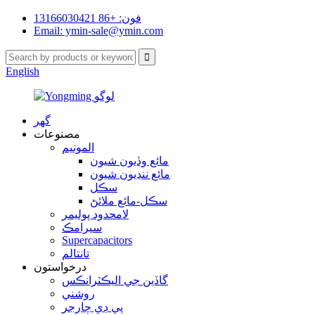
فون: +86 13166030421
Email: ymin-sale@ymin.com
English
گهر
مصنوعات
المونيم
مائع وڏيون شيون
مائع ننڍيون شيون
سڪل
سڪل-مائع ملائڻ
لامحدود پوليمر
سيرامڪ
Supercapacitors
تانتالم
درخواستون
گاڏين جي اليڪٽرانڪس
روشني
پي ڊي چارجر