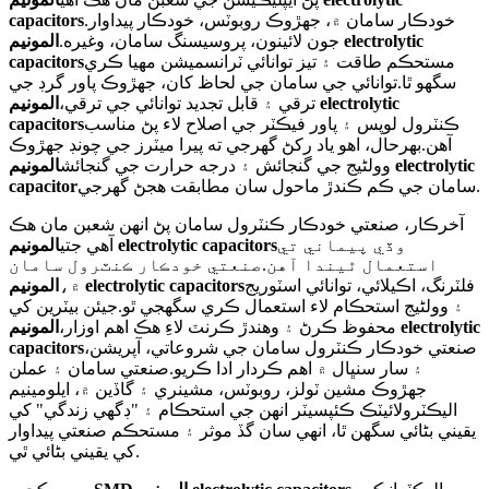
.خودڪار سامان ۾، جهڙوڪ روبوٽس، خودڪار پيداوار
capacitors
جون لائينون، پروسيسنگ سامان، وغيره.
المونيم electrolytic
مستحڪم طاقت ۽ تيز توانائي ٽرانسميشن مهيا ڪري
capacitors
سگهو ٿا.توانائي جي سامان جي لحاظ کان، جهڙوڪ پاور گرڊ جي
ترقي ۽ قابل تجديد توانائي جي ترقي،
المونيم electrolytic
ڪنٽرول لوپس ۽ پاور فيڪٽر جي اصلاح لاء پڻ مناسب
capacitors
آهن.بهرحال، اهو ياد رکڻ گهرجي ته پيرا ميٽرز جي چونڊ جهڙوڪ
وولٹیج جي گنجائش ۽ درجه حرارت جي گنجائش
المونيم electrolytic
سامان جي ڪم ڪندڙ ماحول سان مطابقت هجڻ گهرجي.
capacitor
آخرڪار، صنعتي خودڪار ڪنٽرول سامان پڻ انهن شعبن مان هڪ
وڏي پيماني تي
المونيم electrolytic capacitors
آهي جتي
استعمال ٿيندا آهن.صنعتي خودڪار ڪنٽرول سامان
فلٽرنگ، اڪيلائي، توانائي اسٽوريج
المونيم electrolytic capacitors
۾،
۽ وولٹیج استحڪام لاء استعمال ڪري سگهجي ٿو.جيئن بيٽرين کي
محفوظ ڪرڻ ۽ وهندڙ ڪرنٽ لاءِ هڪ اهم اوزار،
المونيم electrolytic
صنعتي خودڪار ڪنٽرول سامان جي شروعاتي، آپريشن،
capacitors
۽ سار سنڀال ۾ اهم ڪردار ادا ڪريو.صنعتي سامان ۽ عملن
جهڙوڪ مشين ٽولز، روبوٽس، مشينري ۽ گاڏين ۾، ايلومينيم
اليڪٽرولائيٽڪ ڪئپسيٽر انهن جي استحڪام ۽ "ڊگهي زندگي" کي
يقيني بڻائي سگهن ٿا، انهي سان گڏ موثر ۽ مستحڪم صنعتي پيداوار
کي يقيني بڻائي ٿي.