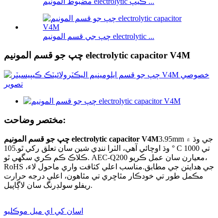
مضبوط المونيم electrolytic ڪيپ ...
چپ جي قسم المونيم electrolytic ...
چپ جو قسم المونيم electrolytic capacitor V4M
مختصر وضاحت:
3.95mm جي وڌ ۾
چپ جو قسم المونيم electrolytic capacitor V4M
وڌ اوچائي آهي، الٽرا ننڍي شين سان تعلق رکي ٿو.105 ° C تي 1000
ڪلاڪ ڪم ڪري سگھي ٿو. AEC-Q200 معيارن سان عمل ڪريو،
RoHS جي هدايتن جي مطابق.مناسب اعلي کثافت واري ماحول لاء،
مڪمل طور تي خودڪار مٿاڇري تي مٿاهون، اعلي درجه حرارت
ريفلو سولڊرنگ سان لاڳاپيل.
اسان کي اي ميل موڪليو