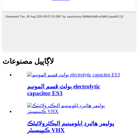
لاڳاپيل مصنوعات
بولٽ قسم المونيم electrolytic
capacitor ES3
پوليمر هائبرڊ ايلومينيم اليڪٽرولائيٽڪ
ڪيپيسيٽر VHX