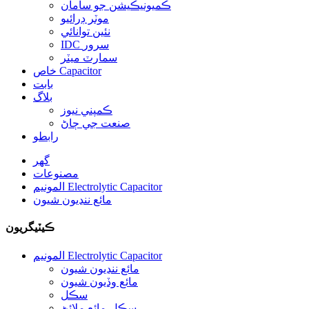
ڪميونيڪيشن جو سامان
موٽر ڊرائيو
نئين توانائي
IDC سرور
سمارٽ ميٽر
خاص Capacitor
بابت
بلاگ
ڪمپني نيوز
صنعت جي ڄاڻ
رابطو
گهر
مصنوعات
المونيم Electrolytic Capacitor
مائع ننڍيون شيون
ڪيٽيگريون
المونيم Electrolytic Capacitor
مائع ننڍيون شيون
مائع وڏيون شيون
سڪل
سڪل-مائع ملائڻ