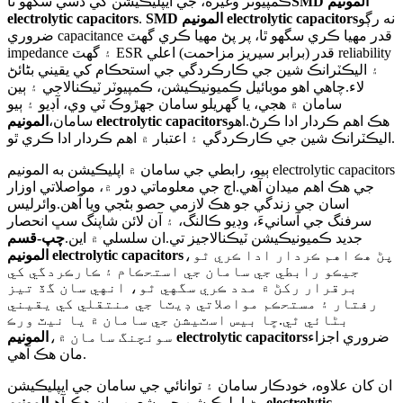
SMD المونيم
ڪمپيوٽر وغيره، جي ايپليڪيشن کي ڏسي سگهو ٿا
نه رڳو
SMD المونيم electrolytic capacitors
.
electrolytic capacitors
ضروري capacitance قدر مهيا ڪري سگهو ٿا، پر پڻ مهيا ڪري گهٽ
impedance ۽ گهٽ ESR قدر (برابر سيريز مزاحمت) اعلي reliability
۽ اليڪٽرانڪ شين جي ڪارڪردگي جي استحڪام کي يقيني بڻائڻ
لاء.چاهي اهو موبائيل ڪميونيڪيشن، ڪمپيوٽر ٽيڪنالاجي ۽ ٻين
سامان ۾ هجي، يا گهريلو سامان جهڙوڪ ٽي وي، آڊيو ۽ ٻيو
هڪ اهم ڪردار ادا ڪرڻ.اهو
المونيم electrolytic capacitors
سامان،
اليڪٽرانڪ شين جي ڪارڪردگي ۽ اعتبار ۾ اهم ڪردار ادا ڪري ٿو.
ٻيو، رابطي جي سامان ۾ اپليڪيشن به المونيم electrolytic capacitors
جي هڪ اهم ميدان آهي.اڄ جي معلوماتي دور ۾، مواصلاتي اوزار
اسان جي زندگي جو هڪ لازمي حصو بڻجي ويا آهن.وائرليس
سرفنگ جي آسانيءَ، وڊيو ڪالنگ، ۽ آن لائن شاپنگ سڀ انحصار
جديد ڪميونيڪيشن ٽيڪنالاجيز تي.ان سلسلي ۾ اين.
چپ-قسم
پڻ هڪ اهم ڪردار ادا ڪري ٿو،
المونيم electrolytic capacitors
جيڪو رابطي جي سامان جي استحڪام ۽ ڪارڪردگي کي
برقرار رکڻ ۾ مدد ڪري سگهي ٿو، انهي سان گڏ تيز
رفتار ۽ مستحڪم مواصلاتي ڊيٽا جي منتقلي کي يقيني
بڻائي ٿي.ڇا بيس اسٽيشن جي سامان ۾ يا نيٽ ورڪ
ضروري اجزاء
المونيم electrolytic capacitors
سوئچنگ سامان ۾،
مان هڪ آهي.
ان کان علاوه، خودڪار سامان ۽ توانائي جي سامان جي ايپليڪيشن
پڻ ايپليڪيشن جي شعبن مان هڪ آهي
المونيم electrolytic