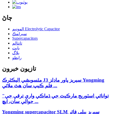
ڄاڻ
المونيم Electrolytic Capacitor
سيرامڪ
Supercapacitors
تانتالم
بابت
بلاگ
رابطو
تازيون خبرون
مٽسوبشي اليڪٽرڪ J3 سيريز پاور ماڊلز Yongming
فلم ڪيپ سان هٿ ملائي ...
"توانائي اسٽوريج مارڪيٽ جي ڌماڪي واري ترقي جي
حوالي سان، ايڇ ...
Yongming supercapacitor SLM سيريز ٻيلي فائر