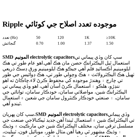
Ripple موجوده تعدد اصلاح جي کوٽائي
≥10K
1K
120
50
تعدد (Hz)
1.50
1.37
1.00
0.70
گنجائش
سڀ کان وڏي پيماني تي
SMD المونيم electrolytic capacitors
استعمال ٿيل اليڪٽرانڪ حصن مان هڪ آهي.اهو عام طور تي هڪ
ايلومينيم آڪسائيڊ فلم آهي جيڪو هڪ ايلومينيم ورق ڊسڪ ذريعي
ٺهيل هڪ اليڪٽرولائٽ ۾ هڪ وچولي طور تي، هڪ ڊوائيس جي طور
تي چارج ۽ وهندڙ موجوده کي محفوظ ڪرڻ لاء.ڇاڪاڻ ته اهو
ننڍڙو، هلڪو ۽ استعمال ڪرڻ آسان آهي، اهو وڏي پيماني تي
اليڪٽرانڪ شين، مواصلاتي سامان، خودڪار سامان، توانائي جي
سامان، ۽ صنعتي خودڪار ڪنٽرول سامان جي شعبن ۾ استعمال
ٿيندو آهي.
وڏي پيماني
SMD المونيم electrolytic capacitors
سپ کان پهريان،
تي اليڪٽرانڪ شين ۾ استعمال ٿيندا آهن.جديد ٽيڪنالاجي صنعت جي
مسلسل ترقي سان، مختلف اليڪٽرانڪ شين جي مارڪيٽ ۾ وڌيڪ
۽ وڌيڪ مشهور ٿي رهيا آهن.مثال طور، موبائيل فون، ٽيبليٽ،