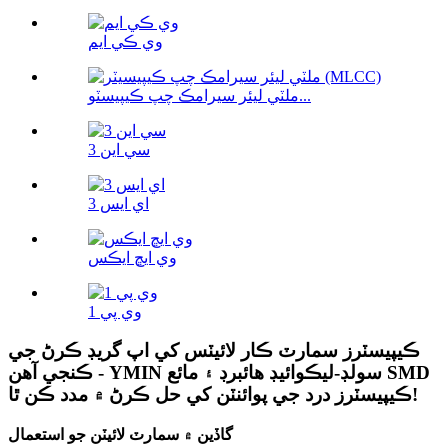
وي ڪي ايم
ملٽي ليئر سيرامڪ چپ ڪيپيسٽو...
سي اين 3
اي ايس 3
وي ايڇ ايڪس
وي پي 1
ڪيپيسٽرز سمارٽ ڪار لائيٽس کي اپ گريڊ ڪرڻ جي
ڪنجي آهن - YMIN سولڊ-ليڪوائيڊ هائبرڊ ۽ مائع SMD
ڪيپيسٽرز درد جي پوائنٽن کي حل ڪرڻ ۾ مدد ڪن ٿا!
گاڏين ۾ سمارٽ لائيٽن جو استعمال