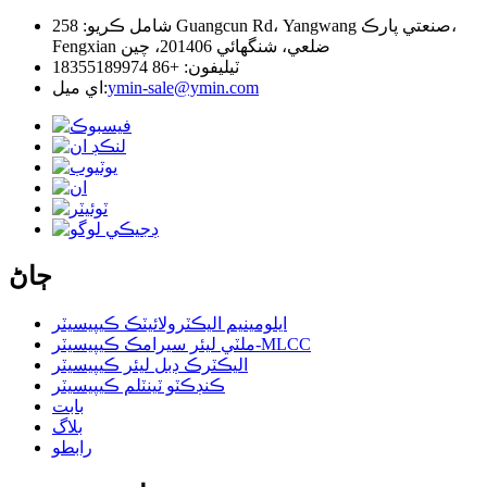
شامل ڪريو: 258 Guangcun Rd، Yangwang صنعتي پارڪ،
Fengxian ضلعي، شنگھائي 201406، چين
ٽيليفون: +86 18355189974
ymin-sale@ymin.com
اي ميل:
ڄاڻ
ايلومينيم اليڪٽرولائيٽڪ ڪيپيسيٽر
ملٽي ليئر سيرامڪ ڪيپيسيٽر-MLCC
اليڪٽرڪ ڊبل ليئر ڪيپيسيٽر
ڪنڊڪٽو ٽينٽلم ڪيپيسيٽر
بابت
بلاگ
رابطو