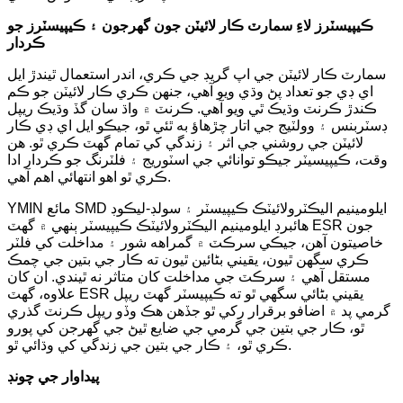
ڪيپيسٽرز لاءِ سمارٽ ڪار لائيٽن جون گهرجون ۽ ڪيپيسٽرز جو
ڪردار
سمارٽ ڪار لائيٽن جي اپ گريڊ جي ڪري، اندر استعمال ٿيندڙ ايل
اي ڊي جو تعداد پڻ وڌي ويو آهي، جنهن ڪري ڪار لائيٽن جو ڪم
ڪندڙ ڪرنٽ وڌيڪ ٿي ويو آهي. ڪرنٽ ۾ واڌ سان گڏ وڌيڪ ريپل
ڊسٽربنس ۽ وولٽيج جي اتار چڙهاؤ به ٿئي ٿو، جيڪو ايل اي ڊي ڪار
لائيٽن جي روشني جي اثر ۽ زندگي کي تمام گهٽ ڪري ٿو. هن
وقت، ڪيپيسيٽر جيڪو توانائي جي اسٽوريج ۽ فلٽرنگ جو ڪردار ادا
ڪري ٿو اهو انتهائي اهم آهي.
YMIN مائع SMD ايلومينيم اليڪٽرولائيٽڪ ڪيپيسٽر ۽ سولڊ-ليڪوڊ
هائبرڊ ايلومينيم اليڪٽرولائيٽڪ ڪيپيسٽر ٻنهي ۾ گهٽ ESR جون
خاصيتون آهن، جيڪي سرڪٽ ۾ گمراهه شور ۽ مداخلت کي فلٽر
ڪري سگهن ٿيون، يقيني بڻائين ٿيون ته ڪار جي بتين جي چمڪ
مستقل آهي ۽ سرڪٽ جي مداخلت کان متاثر نه ٿيندي. ان کان
علاوه، گهٽ ESR يقيني بڻائي سگهي ٿو ته ڪيپيسٽر گهٽ ريپل
گرمي پد ۾ اضافو برقرار رکي ٿو جڏهن هڪ وڏو ريپل ڪرنٽ گذري
ٿو، ڪار جي بتين جي گرمي جي ضايع ٿيڻ جي گهرجن کي پورو
ڪري ٿو، ۽ ڪار جي بتين جي زندگي کي وڌائي ٿو.
پيداوار جي چونڊ