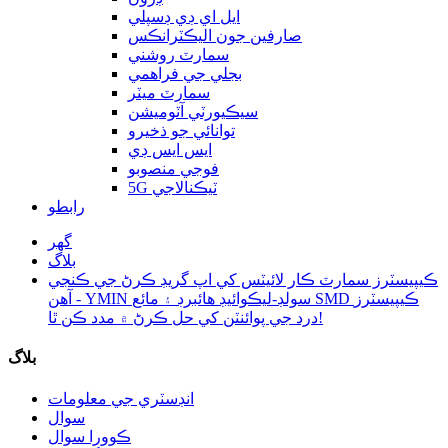
ايل اي ڊي ڊسپلي
صارفين جون اليڪٽرانڪس
سمارٽ روشني
بجلي جي فراهمي
سمارٽ ميٽر
سيڪيورٽي آٽوميشن
توانائي جو ذخيرو
ايس ايس ڊي
فوجي منصوبو
5G ٽيڪنالاجي
رابطو
گھر
بلاگ
ڪيپيسٽرز سمارٽ ڪار لائيٽس کي اپ گريڊ ڪرڻ جي ڪنجي
آهن - YMIN سولڊ-ليڪوائيڊ هائبرڊ ۽ مائع SMD ڪيپيسٽرز
درد جي پوائنٽن کي حل ڪرڻ ۾ مدد ڪن ٿا!
بلاگ
انڊسٽري جي معلومات
سوال
ڪوورا سوال