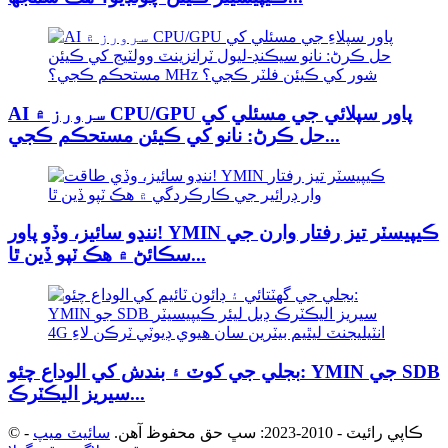
AI سرورز ۾ CPU/GPU پاور سپلائي جي مسئلي کي
حل ڪرڻ: نانو کي ڪيئن مستحڪم ڪجي...
ننڍو سائيز، وڏو پاور! YMIN ڪيپيسٽر تيز رفتار وارن جي
سڪائڻ ۾ هڪ ٽپو ڏين ٿا...
بجلي جي کوٽ ۽ بندش کي الوداع چئو: YMIN جي SDB
سيريز اليڪٽرڪ...
© ڪاپي رائيٽ - 2010-2023: سڀ حق محفوظ آهن.
سائيٽ ميپ
-