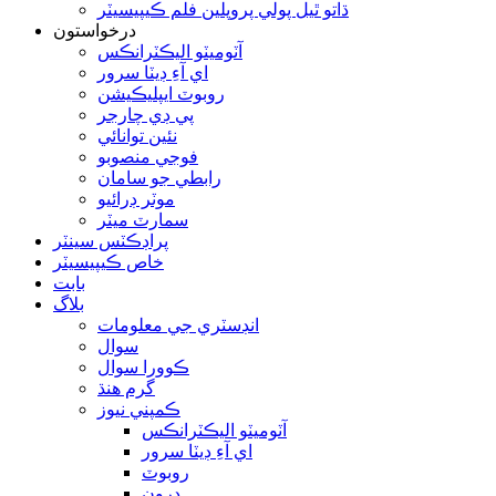
ڌاتو ٿيل پولي پروپلين فلم ڪيپيسيٽر
درخواستون
آٽوميٽو اليڪٽرانڪس
اي آءِ ڊيٽا سرور
روبوٽ ايپليڪيشن
پي ڊي چارجر
نئين توانائي
فوجي منصوبو
رابطي جو سامان
موٽر ڊرائيو
سمارٽ ميٽر
پراڊڪٽس سينٽر
خاص ڪيپيسيٽر
بابت
بلاگ
انڊسٽري جي معلومات
سوال
ڪوورا سوال
گرم هنڌ
ڪمپني نيوز
آٽوميٽو اليڪٽرانڪس
اي آءِ ڊيٽا سرور
روبوٽ
ڊرون