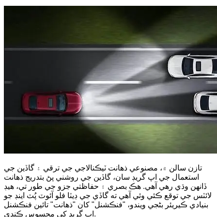
تازن سالن ۾، مصنوعي ذهانت ٽيڪنالاجي جي ترقي ۽ گاڏين جي
استعمال جي اپ گريڊ سان، گاڏين جي روشني پڻ بتدريج ذهانت
ڏانهن وڌي رهي آهي. هڪ بصري ۽ حفاظتي جزو جي طور تي، هيڊ
لائٽس جي توقع ڪئي وئي آهي ته گاڏي جي ڊيٽا فلو آئوٽ پُٽ اينڊ جو
بنيادي ڪيريئر بڻجي ويندو، "فنڪشنل" کان "ذهانت" تائين فنڪشنل
اپ گريڊ کي محسوس ڪندي.