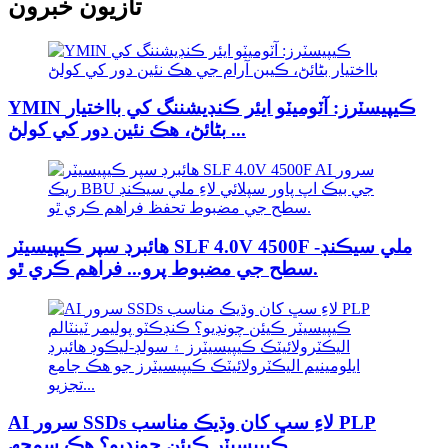
تازيون خبرون
YMIN ڪيپيسٽرز: آٽوميٽو ايئر ڪنڊيشننگ کي بااختيار
بڻائڻ، هڪ نئين دور کي کولڻ ...
هائبرڊ سپر ڪيپيسيٽر SLF 4.0V 4500F ملي سيڪنڊ-
سطح جي مضبوط پرو... فراهم ڪري ٿو.
AI سرور SSDs لاءِ سڀ کان وڌيڪ مناسب PLP
ڪيپيسيٽر ڪيئن چونڊيو؟ هڪ سمجھ...