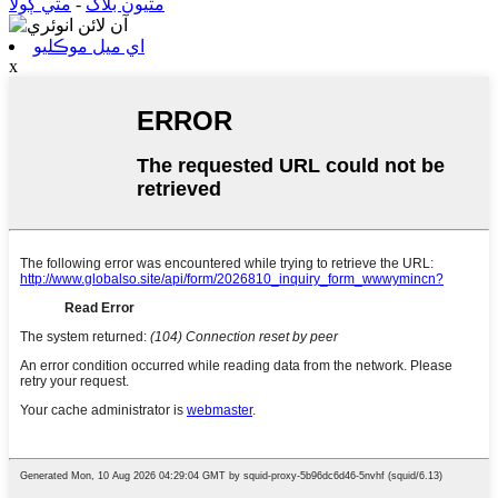
مٿيون بلاگ
-
مٿي ڳولا
اي ميل موڪليو
x