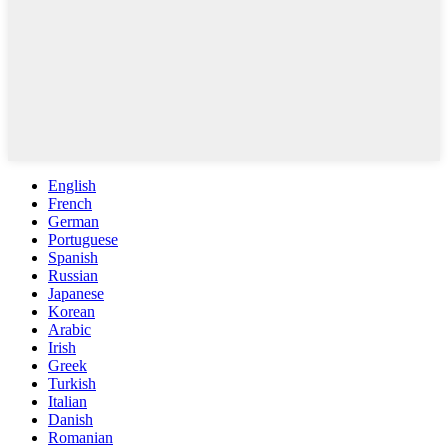
English
French
German
Portuguese
Spanish
Russian
Japanese
Korean
Arabic
Irish
Greek
Turkish
Italian
Danish
Romanian