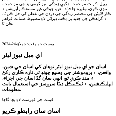
ريپل ڪرنٽ مزاحمت، ڊگهي زندگي، تيز گرمي پد جي مزاحمت،
ننڍي ڪرڻ، وغيره جا فائدا آهن، جيڪي غير مستحڪم آپريشن ۽
ڪار لائيٽن جي مختصر زندگي جي دردن جي نقطن کي حل ڪن ٿا،
۽ گراهڪن جي جديد پراڊڪٽ ڊيزائن لاءِ مضبوط ضمانت فراهم
ڪن ٿا.
پوسٽ جو وقت: جولاءِ-24-2024
اي ميل نيوز ليٽر
اسان جو اي ميل نيوز ليٽر توهان کي اسان جي شين،
واقعن، ۽ پروموشنز جي وسيع چونڊ تي تازه ڪاري رکڻ
۾ مدد ڪري ٿو، انهي سان گڏ اسان جي اجزاء،
ايپليڪيشنن، ۽ ٽيڪنيڪل ڊيٽا سروسز جي استعمال بابت
معلومات.
قيمت جي فهرست لاءِ پڇا ڳاڇا
اسان سان رابطو ڪريو