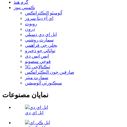
گرم هنڌ
ڪمپني نيوز
آٽوميٽو اليڪٽرانڪس
اي آءِ ڊيٽا سرور
روبوٽ
ڊرون
ايل اي ڊي ڊسپلي
سمارٽ روشني
بجلي جي فراهمي
توانائي جو ذخيرو
ايس ايس ڊي
فوجي منصوبو
5G ٽيڪنالاجي
صارفين جون اليڪٽرانڪس
سمارٽ ميٽر
سيڪيورٽي آٽوميشن
نمايان مصنوعات
ايل اي ڊي