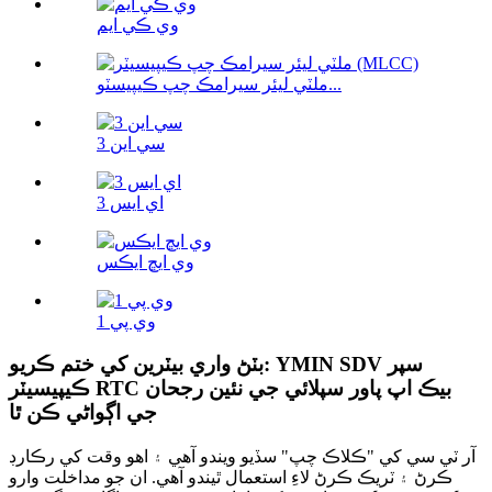
وي ڪي ايم
ملٽي ليئر سيرامڪ چپ ڪيپيسٽو...
سي اين 3
اي ايس 3
وي ايڇ ايڪس
وي پي 1
بٽڻ واري بيٽرين کي ختم ڪريو: YMIN SDV سپر
ڪيپيسيٽر RTC بيڪ اپ پاور سپلائي جي نئين رجحان
جي اڳواڻي ڪن ٿا
آر ٽي سي کي "ڪلاڪ چپ" سڏيو ويندو آهي ۽ اهو وقت کي رڪارڊ
ڪرڻ ۽ ٽريڪ ڪرڻ لاءِ استعمال ٿيندو آهي. ان جو مداخلت وارو