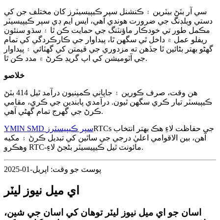
سي آر بٽڻ بيٽرين ۽ ڪنشنل سپر ڪيپيسيٽرز کان مختلف جن کي
دستي ويلڊنگ جي ضرورت هوندي آهي، ايس ايم ڊي سپر ڪيپيسيٽر
مڪمل طور تي خودڪار ماؤنٽنگ جي حمايت ڪن ٿا ۽ سڌو سنئون
ريفلو عمل ۾ داخل ٿي سگهن ٿا، پيداوار جي ڪارڪردگي کي تمام
گهڻو بهتر بڻائين ٿا جڏهن ته مزدوري جي قيمتن کي گهٽائي ۽ پيداوار
جي آٽوميشن کي اپ گريڊ ڪرڻ ۾ مدد ڪن ٿا.
خلاصو
هن وقت، صرف ڪورين ۽ جاپاني ڪمپنيون درآمد ٿيل 414 بٽڻ
ڪيپيسٽر تيار ڪري سگهن ٿيون. درآمدي پابندين جي ڪري، مقامي
ڪرڻ جي گهرج تمام گهڻي آهي.
RTCs جي حفاظت لاءِ هڪ بهتر انتخاب
YMIN SMD سپر ڪيپيسٽرز
آهن، بين الاقوامي اعليٰ درجي جي ساٿين کي تبديل ڪرڻ ۽ مکيه
وهڪرو RTC-مائونٽ ٿيل ڪيپيسيٽر بڻجڻ لاءِ.
پوسٽ جو وقت: اپريل-01-2025
اي ميل نيوز ليٽر
اسان جو اي ميل نيوز ليٽر توهان کي اسان جي شين،