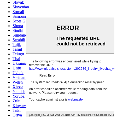
Slovak
Slovenian
Somali
Samoan
Scots Gaelic
Shona
Sindhi
Sundanese
Swahili
Tajik
Tamil
Telugu
Thai
Ukrainian
Urdu
Uzbek
Vietnamese
Welsh
Xhosa
Yiddish
Yoruba
Zulu
Kinyarwanda
Tatar
Oriya