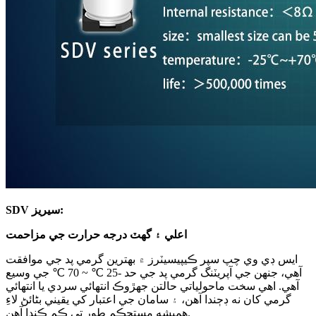
SDV سيريز:
اعلي ۽ گهٽ درجه حرارت جي مزاحمت
ايس ڊي وي چپ سپر ڪيپيسيٽرز ۾ بهترين گرمي پد جي موافقت
آهي، جنهن جي آپريٽنگ گرمي پد جي حد -25 ℃ ~ 70 ℃ جي وسيع
آهي. اهي سخت ماحولياتي حالتن جهڙوڪ انتهائي سردي يا انتهائي
گرمي کان نه ڊڄندا آهن، ۽ سامان جي اعتبار کي يقيني بڻائڻ لاءِ
هميشه مستحڪم طور تي ڪم ڪندا آهن.