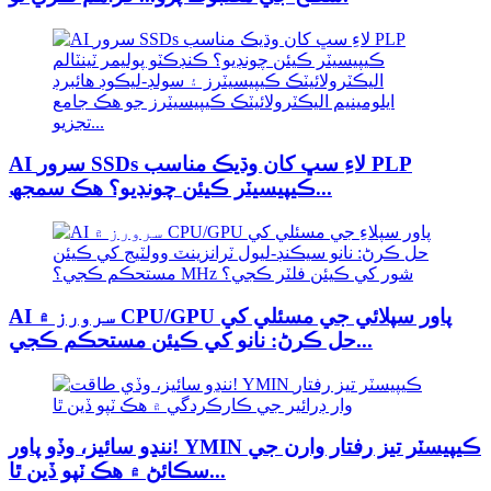
AI سرور SSDs لاءِ سڀ کان وڌيڪ مناسب PLP
ڪيپيسيٽر ڪيئن چونڊيو؟ هڪ سمجھ...
AI سرورز ۾ CPU/GPU پاور سپلائي جي مسئلي کي
حل ڪرڻ: نانو کي ڪيئن مستحڪم ڪجي...
ننڍو سائيز، وڏو پاور! YMIN ڪيپيسٽر تيز رفتار وارن جي
سڪائڻ ۾ هڪ ٽپو ڏين ٿا...