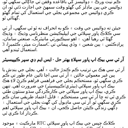
ڪم نيٽ ورڪ ۾ ڊوائيسز کي باقاعده وقفن تي جاڳائي سگهي ٿو،
ڊوائيس جي ٻين ماڊلز کي گهڻو وقت سمهڻ جي اجازت ڏئي ٿو، ان
ڪري ڊوائيس جي مجموعي بجلي جي استعمال کي تمام گهڻو
گهٽائي ٿو.
جيئن ته ڊوائيس جي وقت ۾ ڪو به انحراف نه ٿو ٿي سگهي، آر ٽي
سي ڪلاڪ پاور سپلائي جي ايپليڪيشن منظرنامي وڌيڪ ۽ وڌيڪ
گهڻا ٿي رهيا آهن، ۽ اهو سيڪيورٽي مانيٽرنگ، صنعتي سامان،
سمارٽ ميٽر، ڪئميرا، 3C پراڊڪٽس ۽ ٻين شعبن ۾ وڏي پيماني تي
استعمال ٿيندو آهي.
آر ٽي سي بيڪ اپ پاور سپلاءِ بهتر حل · ايس ايم ڊي سپر ڪيپيسيٽر
آر ٽي سي هڪ بي ترتيب ڪم ڪندڙ حالت ۾ آهي. بجلي جي بندش يا
ٻين غير معمولي حالتن ۾ آر ٽي سي اڃا تائين عام طور تي ڪم
ڪري سگهي ٿو، مستحڪم بجلي جي فراهمي فراهم ڪرڻ لاءِ هڪ
بيڪ اپ پاور سپلائي (بيٽري/ڪيپيسيٽر) جي ضرورت آهي. تنهن
ڪري، بيڪ اپ پاور سپلائي جي ڪارڪردگي سڌو سنئون طئي
ڪري ٿي ته ڇا آر ٽي سي مستحڪم ۽ قابل اعتماد طريقي سان ڪم
ڪري سگهي ٿو. آر ٽي سي ماڊيول کي گهٽ بجلي جي استعمال ۽
ڊگهي زندگي ڪيئن حاصل ڪجي، ان ۾ بيڪ اپ پاور سپلائي اهم
ڪردار ادا ڪري ٿي.
مارڪيٽ ۾ موجود RTC ڪلاڪ چپس جي بيڪ اپ پاور سپلائي