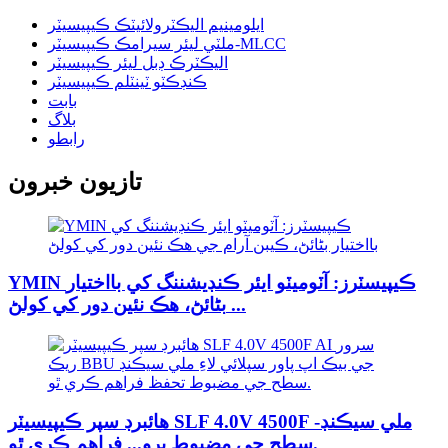
ايلومينيم اليڪٽرولائيٽڪ ڪيپيسيٽر
ملٽي ليئر سيرامڪ ڪيپيسيٽر-MLCC
اليڪٽرڪ ڊبل ليئر ڪيپيسيٽر
ڪنڊڪٽو ٽينٽلم ڪيپيسيٽر
بابت
بلاگ
رابطو
تازيون خبرون
YMIN ڪيپيسٽرز: آٽوميٽو ايئر ڪنڊيشننگ کي بااختيار
بڻائڻ، هڪ نئين دور کي کولڻ ...
هائبرڊ سپر ڪيپيسيٽر SLF 4.0V 4500F ملي سيڪنڊ-
سطح جي مضبوط پرو... فراهم ڪري ٿو.