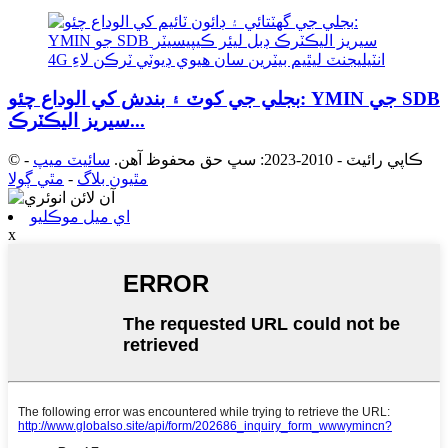
بجلي جي کوٽ ۽ بندش کي الوداع چئو: YMIN جي SDB
سيريز اليڪٽرڪ...
© ڪاپي رائيٽ - 2010-2023: سڀ حق محفوظ آهن.
سائيٽ ميپ
-
مٿيون بلاگ
-
مٿي ڳولا
اي ميل موڪليو
x