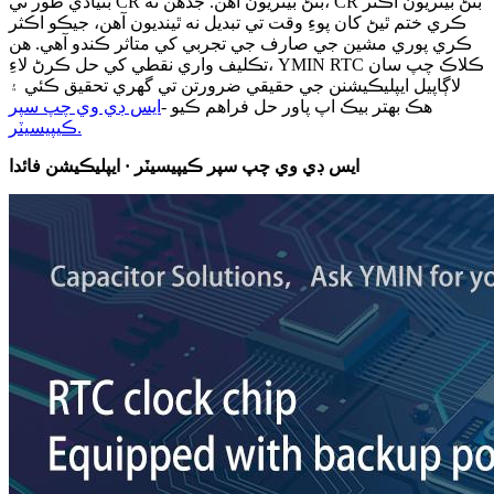
بنيادي طور تي CR بٽڻ بيٽريون آهن. جڏهن ته، CR بٽڻ بيٽريون اڪثر
ڪري ختم ٿيڻ کان پوءِ وقت تي تبديل نه ٿينديون آهن، جيڪو اڪثر
ڪري پوري مشين جي صارف جي تجربي کي متاثر ڪندو آهي. هن
تڪليف واري نقطي کي حل ڪرڻ لاءِ، YMIN RTC ڪلاڪ چپ سان
لاڳاپيل ايپليڪيشنن جي حقيقي ضرورتن تي گهري تحقيق ڪئي ۽
هڪ بهتر بيڪ اپ پاور حل فراهم ڪيو -
ايس ڊي وي چپ سپر
ڪيپيسيٽر.
ايس ڊي وي چپ سپر ڪيپيسيٽر · ايپليڪيشن فائدا