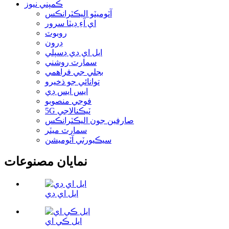
ڪمپني نيوز
آٽوميٽو اليڪٽرانڪس
اي آءِ ڊيٽا سرور
روبوٽ
ڊرون
ايل اي ڊي ڊسپلي
سمارٽ روشني
بجلي جي فراهمي
توانائي جو ذخيرو
ايس ايس ڊي
فوجي منصوبو
5G ٽيڪنالاجي
صارفين جون اليڪٽرانڪس
سمارٽ ميٽر
سيڪيورٽي آٽوميشن
نمايان مصنوعات
ايل اي ڊي
ايل ڪي اي