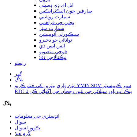
ايل اي ڊي ڊسپلي
صارفين جون اليڪٽرانڪس
سمارٽ روشني
بجلي جي فراهمي
سمارٽ ميٽر
سيڪيورٽي آٽوميشن
توانائي جو ذخيرو
ايس ايس ڊي
فوجي منصوبو
5G ٽيڪنالاجي
رابطو
گھر
بلاگ
بٽڻ واري بيٽرين کي ختم ڪريو: YMIN SDV سپر ڪيپيسيٽر
RTC بيڪ اپ پاور سپلائي جي نئين رجحان جي اڳواڻي ڪن ٿا
بلاگ
انڊسٽري جي معلومات
سوال
ڪوورا سوال
گرم هنڌ