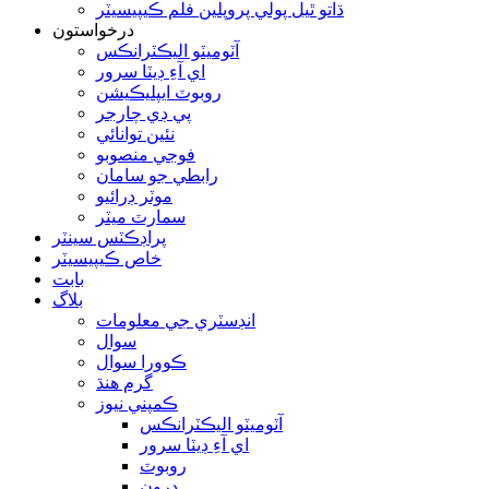
ڌاتو ٿيل پولي پروپلين فلم ڪيپيسيٽر
درخواستون
آٽوميٽو اليڪٽرانڪس
اي آءِ ڊيٽا سرور
روبوٽ ايپليڪيشن
پي ڊي چارجر
نئين توانائي
فوجي منصوبو
رابطي جو سامان
موٽر ڊرائيو
سمارٽ ميٽر
پراڊڪٽس سينٽر
خاص ڪيپيسيٽر
بابت
بلاگ
انڊسٽري جي معلومات
سوال
ڪوورا سوال
گرم هنڌ
ڪمپني نيوز
آٽوميٽو اليڪٽرانڪس
اي آءِ ڊيٽا سرور
روبوٽ
ڊرون