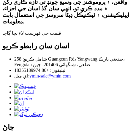
واقعن، ۽ پروموشنز جي وسيع چونڊ تي تازه ڪاري رکڻ
۾ مدد ڪري ٿو، انهي سان گڏ اسان جي اجزاء،
ايپليڪيشنن، ۽ ٽيڪنيڪل ڊيٽا سروسز جي استعمال بابت
معلومات.
قيمت جي فهرست لاءِ پڇا ڳاڇا
اسان سان رابطو ڪريو
شامل ڪريو: 258 Guangcun Rd، Yangwang صنعتي پارڪ،
Fengxian ضلعي، شنگھائي 201406، چين
ٽيليفون: +86 18355189974
ymin-sale@ymin.com
اي ميل:
ڄاڻ