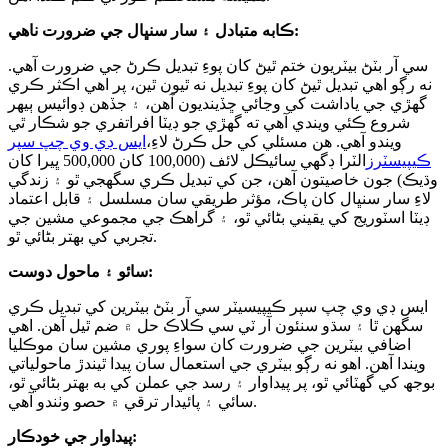
ڪابه متبادل ۽ سار سنڀال جي ضرورت ناهي:
سي آر بٽڻ بيٽريون ختم ٿيڻ کان پوءِ تبديل ڪرڻ جي ضرورت آهي.
نه رڳو اهي تبديل ٿيڻ کان پوءِ تبديل نه ٿيون ٿين، پر اهي اڪثر ڪري
گھڙي جي ياداشت کي وڃائي ڇڏينديون آهن، ۽ جڏهن ڊوائيس ٻيهر
شروع ڪئي ويندي آهي ته گھڙي جو ڊيٽا افراتفري جو شڪار ٿي
ويندو آهي. هن مسئلي کي حل ڪرڻ لاءِ،
ايس ڊي وي چپ سپر
ڪيپيسٽرز
الٽرا ڊگھي سائيڪل لائف (100,000 کان 500,000 ڀيرا کان
وڌيڪ) جون خاصيتون آهن، جن کي تبديل ڪري سگهجي ٿو ۽ زندگي
لاءِ سار سنڀال کان پاڪ، مؤثر طريقي سان مسلسل ۽ قابل اعتماد
ڊيٽا اسٽوريج کي يقيني بڻائي ٿو، ۽ گراهڪ جي مجموعي مشين جي
تجربي کي بهتر بڻائي ٿو.
سائو ۽ ماحول دوست:
ايس ڊي وي چپ سپر ڪيپيسيٽر سي آر بٽڻ بيٽرين کي تبديل ڪري
سگهن ٿا ۽ سڌو سنئون آر ٽي سي ڪلاڪ حل ۾ ضم ٿيل آهن. اهي
اضافي بيٽرين جي ضرورت کان سواءِ پوري مشين سان موڪليا
ويندا آهن. اهو نه رڳو بيٽري جي استعمال سان پيدا ٿيندڙ ماحولياتي
بوجھ کي گهٽائي ٿو، پر پيداوار ۽ رسد جي عملن کي به بهتر بڻائي ٿو،
سائي ۽ پائيدار ترقي ۾ حصو وٺندو آهي.
پيداوار جي خودڪار: