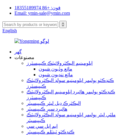
فون: +86 18355189974
Email: ymin-sale@ymin.com
English
گھر
مصنوعات
ايلومينيم اليڪٽرولائيٽڪ ڪيپيسٽرز
مائع وڏيون شيون
مائع ننڍيون شيون
ڪنڊڪٽو پوليمر ايلومينيم سولڊ اليڪٽرولائيٽڪ
ڪيپيسٽرز
ڪنڊڪٽو پوليمر هائبرڊ ايلومينيم اليڪٽرولائيٽڪ
ڪيپيسٽرز
اليڪٽرڪ ڊبل ليئر ڪيپيسيٽر
هائبرڊ سپر ڪيپيسيٽر
ملٽي ليئر پوليمر ايلومينيم سولڊ اليڪٽرولائيٽڪ
ڪيپيسيٽر
ايم ايل سي سي
ڪنڊڪٽو ٽينٽلم ڪيپيسيٽر